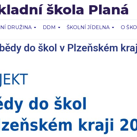
kladní škola Planá
NÍ DRUŽINA
DDM
ŠKOLNÍ JÍDELNA
O ŠK
ědy do škol v Plzeňském kraj